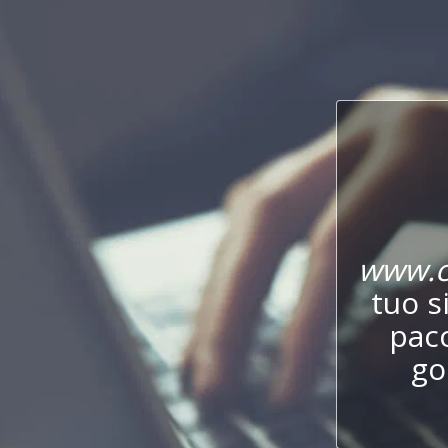
www.c
tuo s
pac
go