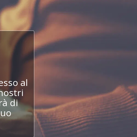
!
esso al
nostri
à di
tuo