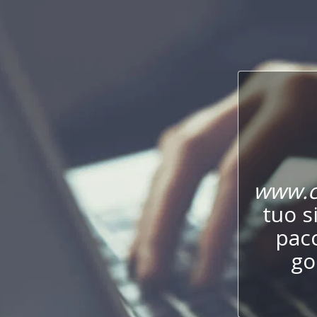
www.c
tuo s
pac
go