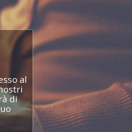
!
esso al
nostri
à di
tuo