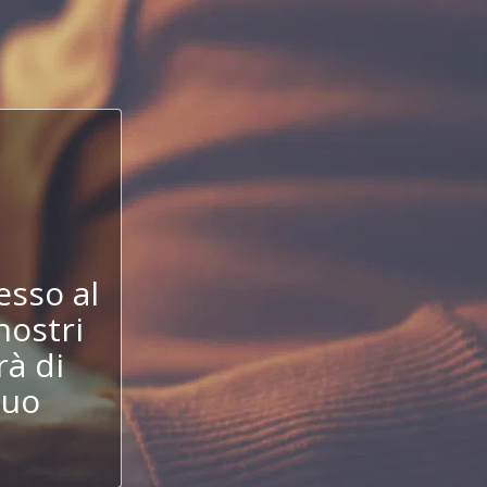
!
esso al
nostri
à di
tuo