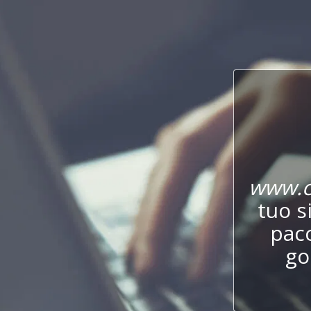
www.c
tuo s
pac
go