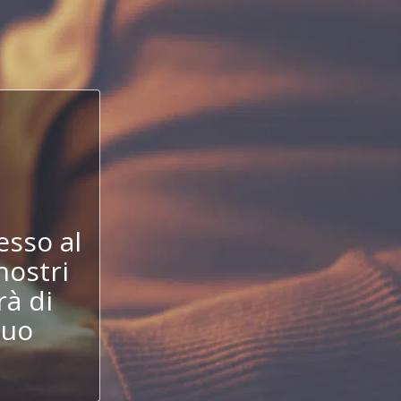
!
esso al
nostri
à di
tuo