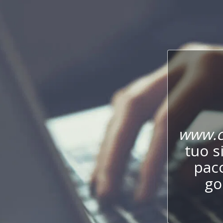
www.c
tuo s
pac
go