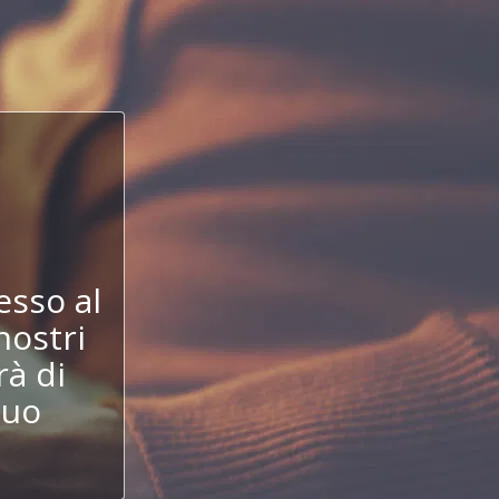
!
esso al
nostri
à di
tuo