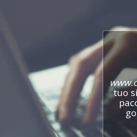
www.c
tuo s
pac
go