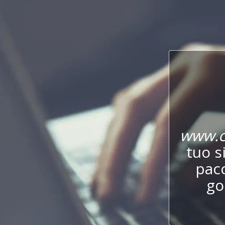
www.c
tuo s
pac
go