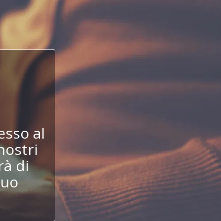
!
esso al
nostri
à di
tuo