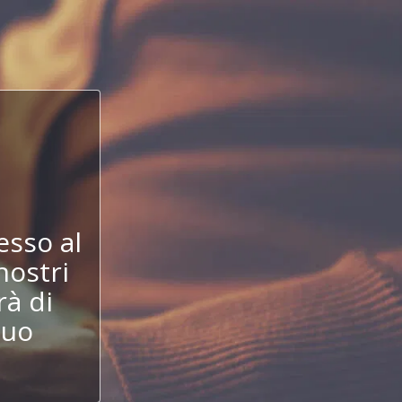
!
esso al
nostri
à di
tuo