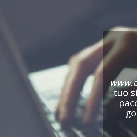
www.c
tuo s
pac
go